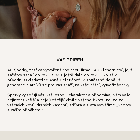
VÁŠ PŘÍBĚH
AG Šperky, značka vytvořená rodinnou firmou AG Klenotnictví, jejíž
začátky sahají do roku 1993 a ještě dále do roku 1975 až k
původní zakladatelce Anně Geletičové. V současné době již 3.
generace zlatníků se pro vás snaží, na vaše přání, vytvořit šperky.
Šperky vyjadřují vás, vaši osobu, charakter a připomínají vám vaše
nejintenzivnější a nejdůležitější chvíle Vašeho života. Pouze ze
vzácných kovů, drahých kamenů, stříbra a zlata vytváříme „Šperky
s vaším příběhem “.