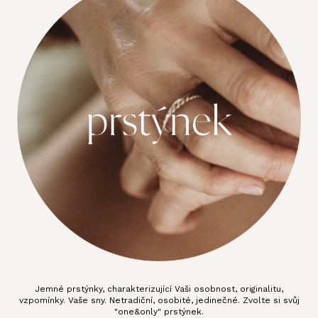
Jemné prstýnky, charakterizující Vaši osobnost, originalitu,
vzpomínky. Vaše sny. Netradiční, osobité, jedinečné. Zvolte si svůj
"one&only" prstýnek.