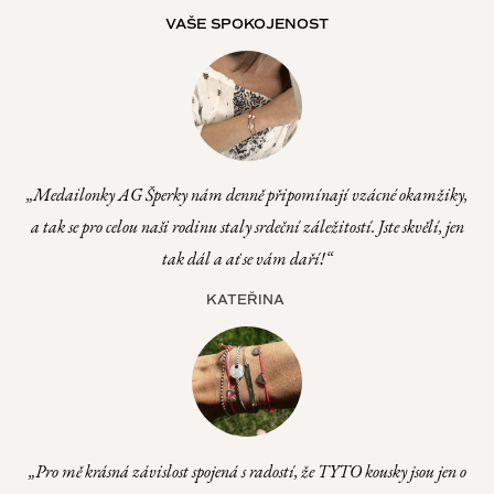
VAŠE SPOKOJENOST
„Medailonky AG Šperky nám denně připomínají vzácné okamžiky,
a tak se pro celou naši rodinu staly srdeční záležitostí. Jste skvělí, jen
tak dál a ať se vám daří!“
KATEŘINA
„Pro mě krásná závislost spojená s radostí, že TYTO kousky jsou jen o