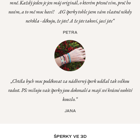
mně. Každý jeden je jen můj originál, o kterém přesně vím, proč ho
nosím, a to mě moc baví! ️ AG šperky tohle jsem vám vlastně nikdy
neřekla - děkuju, že jste! A že jste takoví, jací jste“
PETRA
„Chtěla bych moc poděkovat za nádherný šperk udělal tak velkou
radost. PS: miluju vaše šperky jsou dokonalé a mají své krásné osobité
kouzlo.“
JANA
ŠPERKY VE 3D